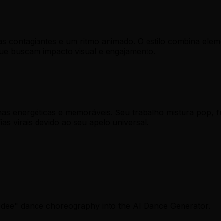
as contagiantes e um ritmo animado. O estilo combina el
 que buscam impacto visual e engajamento.
as energéticas e memoráveis. Seu trabalho mistura pop, fu
 virais devido ao seu apelo universal.
podee" dance choreography into the AI Dance Generator.