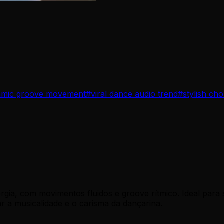
hmic groove movement
#
viral dance audio trend
#
stylish ch
gia, com movimentos fluidos e groove rítmico. Ideal para s
ar a musicalidade e o carisma da dançarina.