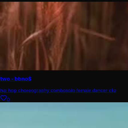
two - bbno$
hip hop choreography combo
solo female dancer clip
0