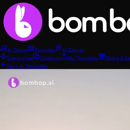
AI Dance
Template
AI Dancer
Energy
Free
Creations
My Templates
Share & E
Back to Templates