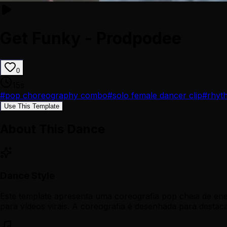
Get Funky - Prodpodee
0
15
s
#
pop choreography combo
#
solo female dancer clip
#
rhyt
Use This Template
About This Dance
Dance Style
Este template apresenta uma coreografia pop cheia de ener
para vídeos virais. A coreografia é desenhada para destac