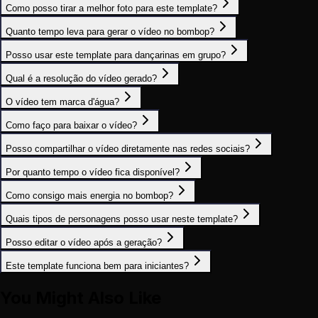
Como posso tirar a melhor foto para este template?
Quanto tempo leva para gerar o vídeo no bombop?
Posso usar este template para dançarinas em grupo?
Qual é a resolução do vídeo gerado?
O vídeo tem marca d'água?
Como faço para baixar o vídeo?
Posso compartilhar o vídeo diretamente nas redes sociais?
Por quanto tempo o vídeo fica disponível?
Como consigo mais energia no bombop?
Quais tipos de personagens posso usar neste template?
Posso editar o vídeo após a geração?
Este template funciona bem para iniciantes?
You Might Also Like