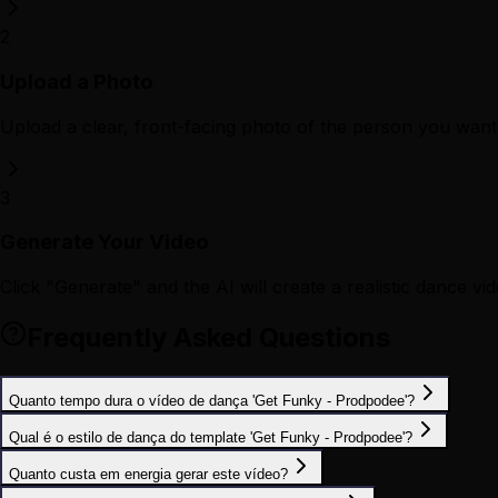
2
Upload a Photo
Upload a clear, front-facing photo of the person you want 
3
Generate Your Video
Click "Generate" and the AI will create a realistic dance vid
Frequently Asked Questions
Quanto tempo dura o vídeo de dança 'Get Funky - Prodpodee'?
Qual é o estilo de dança do template 'Get Funky - Prodpodee'?
Quanto custa em energia gerar este vídeo?