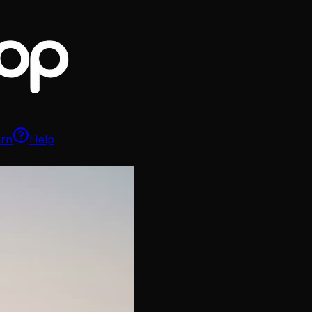
arn
Help