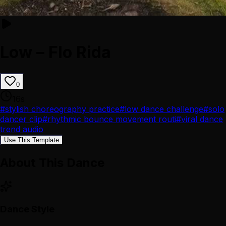
Low – Flo Rida
0
16
s
#
stylish choreography practice
#
low dance challenge
#
solo
dancer clip
#
rhythmic bounce movement routi
#
viral dance
trend audio
Use This Template
About This Dance
Dance Style