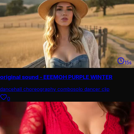
15
s
original sound - EEEMOH PURPLE WINTER
dancehall choreography combo
solo dancer clip
0