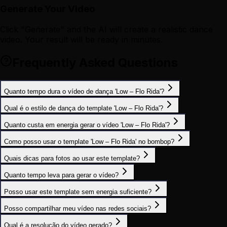
Generate Your Video
Click "Generate" and the AI will create a realistic dance
video. Your result will be ready in minutes.
Frequently Asked Questions
Quanto tempo dura o vídeo de dança 'Low – Flo Rida'?
Qual é o estilo de dança do template 'Low – Flo Rida'?
Quanto custa em energia gerar o vídeo 'Low – Flo Rida'?
Como posso usar o template 'Low – Flo Rida' no bombop?
Quais dicas para fotos ao usar este template?
Quanto tempo leva para gerar o vídeo?
Posso usar este template sem energia suficiente?
Posso compartilhar meu vídeo nas redes sociais?
Qual é a resolução do vídeo gerado?