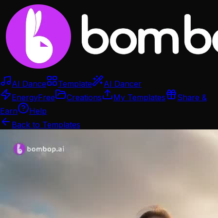
AI Dance
Template
AI Dancer
Energy
Free
Creations
My Templates
Share &
Earn
Help
Back to Templates