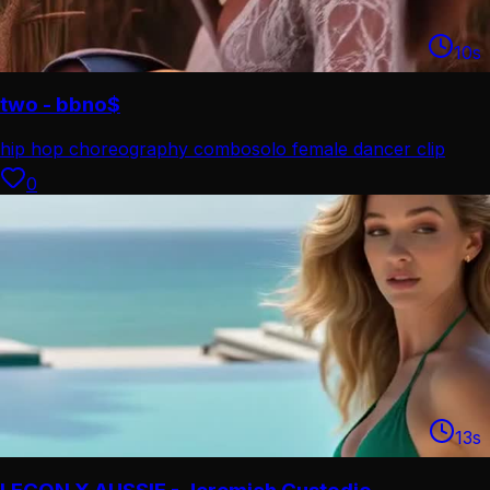
10
s
two - bbno$
hip hop choreography combo
solo female dancer clip
0
13
s