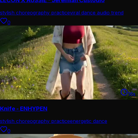
LECON X AUSSIE - Jeremiah Custodio
stylish choreography practice
viral dance audio trend
0
16
s
Knife - ENHYPEN
stylish choreography practice
energetic dance
performance
0