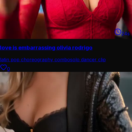
24
s
love is embarrassing olivia rodrigo
latin pop choreography combo
solo dancer clip
0