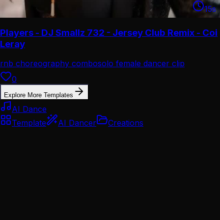
15
s
Players - DJ Smallz 732 - Jersey Club Remix - Coi
Leray
rnb choreography combo
solo female dancer clip
0
Explore More Templates
AI Dance
Template
AI Dancer
Creations