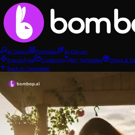
AI Dance
Template
AI Dancer
Energy
Free
Creations
My Templates
Share & E
Back to Templates