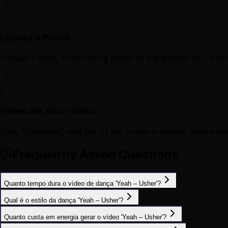
2
Upload a Photo
Upload a clear, front-facing photo of the person you want 
3
Generate Your Video
Click "Generate" and the AI will create a realistic dance vid
Frequently Asked Questions
Quanto tempo dura o vídeo de dança 'Yeah – Usher'?
Qual é o estilo da dança 'Yeah – Usher'?
Quanto custa em energia gerar o vídeo 'Yeah – Usher'?