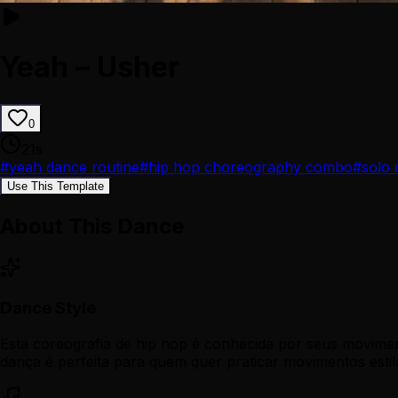
Yeah – Usher
0
21
s
#
yeah dance routine
#
hip hop choreography combo
#
solo 
Use This Template
About This Dance
Dance Style
Esta coreografia de hip hop é conhecida por seus movimen
dança é perfeita para quem quer praticar movimentos estilo