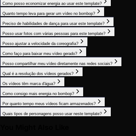
Como posso economizar energia ao usar este template?
Quanto tempo leva para gerar um vídeo no bombop?
Preciso de habilidades de dança para usar este template?
Posso usar fotos com várias pessoas para este template?
Posso ajustar a velocidade da coreografia?
Como faço para baixar meu vídeo gerado?
Posso compartilhar meu vídeo diretamente nas redes sociais?
Qual é a resolução dos vídeos gerados?
Os vídeos têm marca d'água?
Como consigo mais energia no bombop?
Por quanto tempo meus vídeos ficam armazenados?
Quais tipos de personagens posso usar neste template?
You Might Also Like