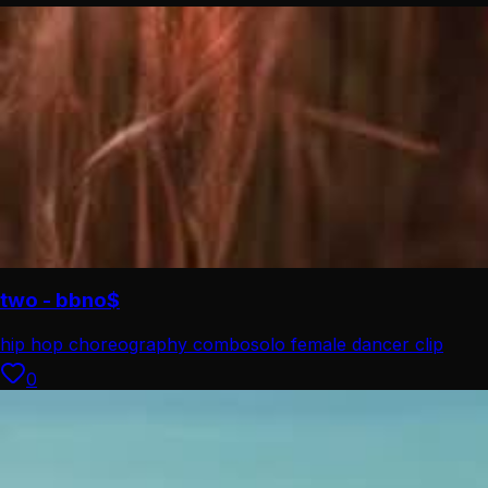
two - bbno$
hip hop choreography combo
solo female dancer clip
0