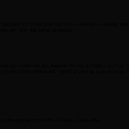
, lançado em 2004. Com um ritmo acelerado e batidas marca
ando um hino das pistas de dança.
conhecido como um dos maiores nomes do R&B e hip hop. 
coreografias impecáveis. 'Yeah!' é uma de suas músicas ma
ce choreography into the AI Dance Generator.