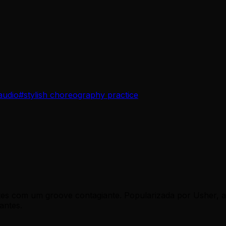
audio
#
stylish choreography practice
tes com um groove contagiante. Popularizada por Usher, a
antes.