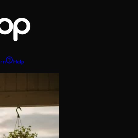
arn
Help