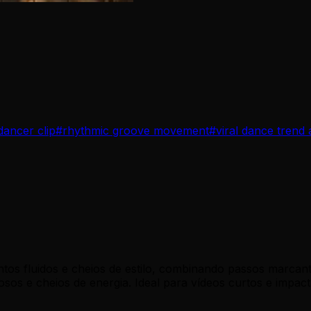
dancer clip
#
rhythmic groove movement
#
viral dance trend 
tos fluidos e cheios de estilo, combinando passos marcan
sos e cheios de energia. Ideal para vídeos curtos e impact