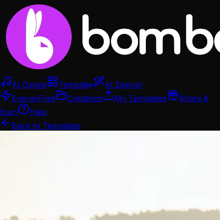
AI Dance
Template
AI Dancer
Energy
Free
Creations
My Templates
Share &
Earn
Help
Back to Templates