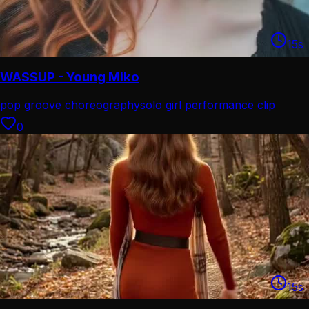
15
s
WASSUP - Young Miko
pop groove choreography
solo girl performance clip
0
15
s