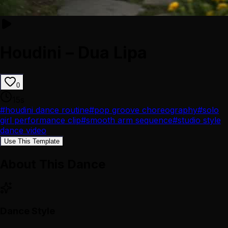
Houdini – Dua Lipa
0
15
s
#
houdini dance routine
#
pop groove choreography
#
solo
girl performance clip
#
smooth arm sequence
#
studio style
dance video
Use This Template
About This Dance
Dance Style