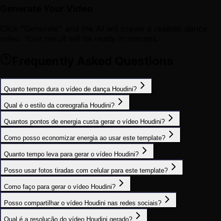
Generate Your Video
Click "Generate" and the AI will create a realistic dance
video. Your result will be ready in minutes.
Frequently Asked Questions
Quanto tempo dura o vídeo de dança Houdini?
Qual é o estilo da coreografia Houdini?
Quantos pontos de energia custa gerar o vídeo Houdini?
Como posso economizar energia ao usar este template?
Quanto tempo leva para gerar o vídeo Houdini?
Posso usar fotos tiradas com celular para este template?
Como faço para gerar o vídeo Houdini?
Posso compartilhar o vídeo Houdini nas redes sociais?
Qual é a resolução do vídeo Houdini gerado?