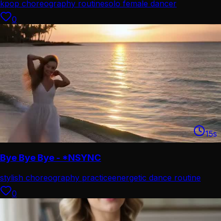
kpop choreography routine
solo female dancer
performance
0
15
s
Bye Bye Bye - *NSYNC
stylish choreography practice
energetic dance routine
combo
0