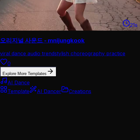
21
s
오리지널 사운드 - mnijungkook
viral dance audio trend
stylish choreography practice
0
Explore More Templates
AI Dance
Template
AI Dancer
Creations