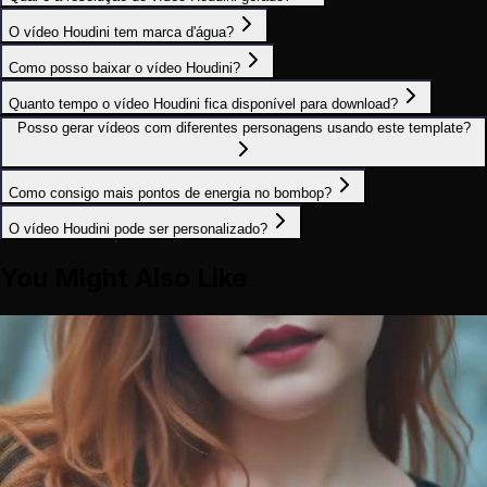
O vídeo Houdini tem marca d'água?
Como posso baixar o vídeo Houdini?
Quanto tempo o vídeo Houdini fica disponível para download?
Posso gerar vídeos com diferentes personagens usando este template?
Como consigo mais pontos de energia no bombop?
O vídeo Houdini pode ser personalizado?
You Might Also Like