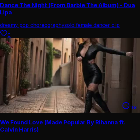
Dance The Night (From Barbie The Album) - Dua
Lipa
dreamy pop choreography
solo female dancer clip
0
16
s
We Found Love (Made Popular By Rihanna ft.
Calvin Harris)