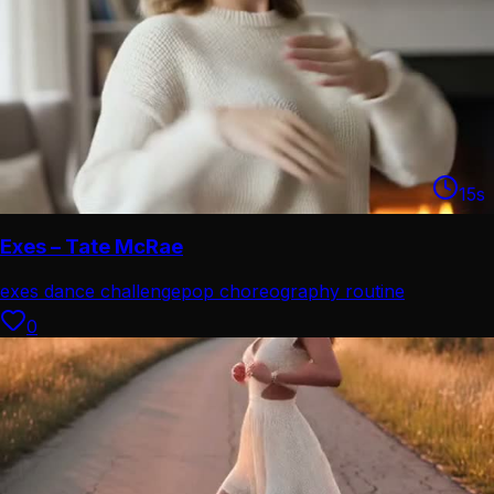
15
s
Exes – Tate McRae
exes dance challenge
pop choreography routine
0